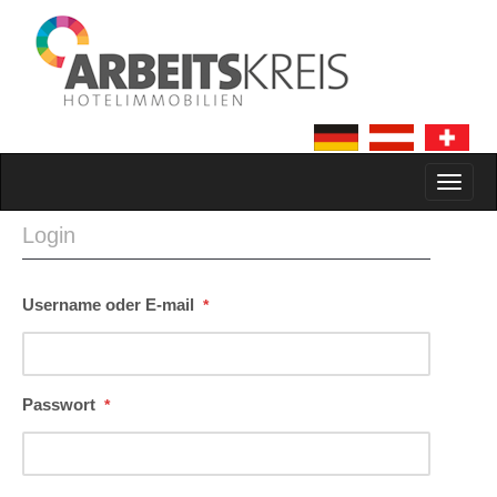
MAIN MENU
SKIP TO CONTENT
Login
Username oder E-mail
*
Passwort
*