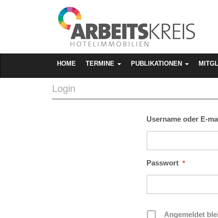
MAIN MENU
SKIP TO CONTENT
HOME
TERMINE
PUBLIKATIONEN
MITG
Login
Username oder E-mai
Passwort
*
Angemeldet ble