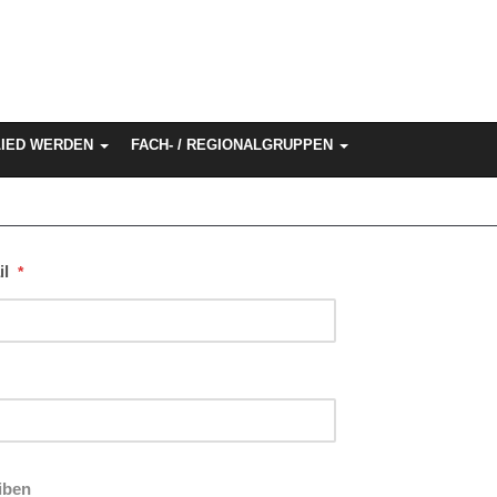
LIED WERDEN
FACH- / REGIONALGRUPPEN
l
*
iben