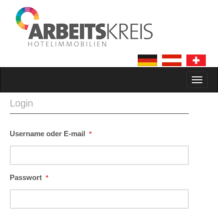
MAIN MENU
SKIP TO CONTENT
Login
Username oder E-mail
*
Passwort
*