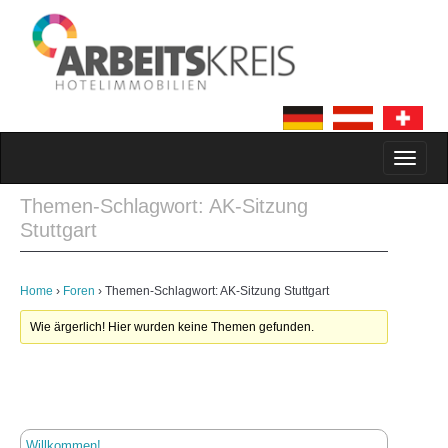
MAIN MENU
SKIP TO CONTENT
Themen-Schlagwort: AK-Sitzung
Stuttgart
Home
›
Foren
›
Themen-Schlagwort: AK-Sitzung Stuttgart
Wie ärgerlich! Hier wurden keine Themen gefunden.
Willkommen!