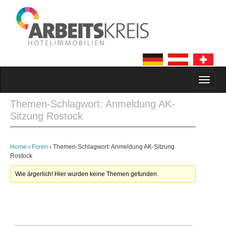
MAIN MENU
SKIP TO CONTENT
Themen-Schlagwort: Anmeldung AK-
Sitzung Rostock
Home
›
Foren
›
Themen-Schlagwort: Anmeldung AK-Sitzung
Rostock
Wie ärgerlich! Hier wurden keine Themen gefunden.