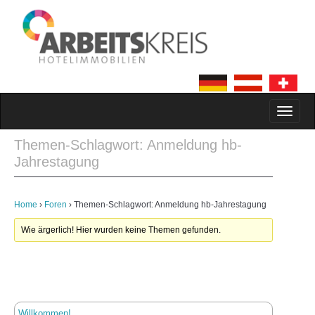
MAIN MENU
SKIP TO CONTENT
Themen-Schlagwort: Anmeldung hb-
Jahrestagung
Home
›
Foren
›
Themen-Schlagwort: Anmeldung hb-Jahrestagung
Wie ärgerlich! Hier wurden keine Themen gefunden.
Willkommen!