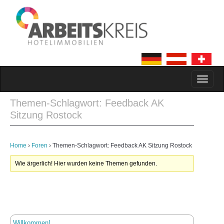
MAIN MENU
SKIP TO CONTENT
Themen-Schlagwort: Feedback AK
Sitzung Rostock
Home
›
Foren
›
Themen-Schlagwort: Feedback AK Sitzung Rostock
Wie ärgerlich! Hier wurden keine Themen gefunden.
Willkommen!