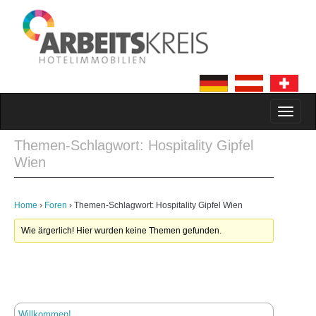
MAIN MENU
SKIP TO CONTENT
Themen-Schlagwort: Hospitality Gipfel
Wien
Home
›
Foren
›
Themen-Schlagwort: Hospitality Gipfel Wien
Wie ärgerlich! Hier wurden keine Themen gefunden.
Willkommen!