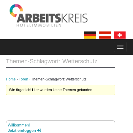
MAIN MENU
SKIP TO CONTENT
Themen-Schlagwort: Wetterschutz
Home
›
Foren
›
Themen-Schlagwort: Wetterschutz
Wie ärgerlich! Hier wurden keine Themen gefunden.
Willkommen!
Jetzt einloggen