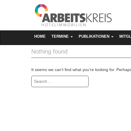
MAIN MENU
SKIP TO CONTENT
HOME
TERMINE
PUBLIKATIONEN
MITG
Nothing found
It seems we can’t find what you’re looking for. Perhap
Search for: