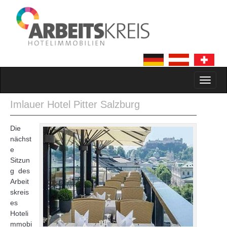
MAIN MENU
SKIP TO CONTENT
Imlauer Hotel Pitter Salzburg
Die
nächst
e
Sitzun
g des
Arbeit
skreis
es
Hoteli
mmobi