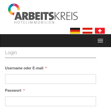
MAIN MENU
SKIP TO CONTENT
Login
Username oder E-mail
*
Passwort
*