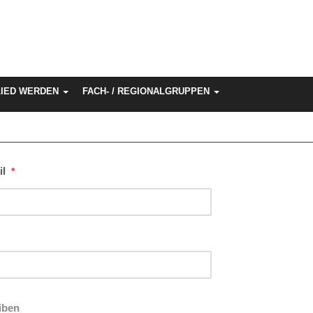
LIED WERDEN
FACH- / REGIONALGRUPPEN
l
*
iben