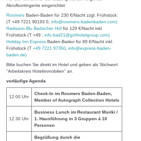
Abrufkontingente eingerichtet:
Roomers
Baden-Baden für 230 €/Nacht zzgl. Frühstück.
(T +49 7221 90193 0,
info@roomers-badenbaden.com)
Radisson Blu Badischer Hof
für 129 €/Nacht inkl.
Frühstück (T +49
,
info.bad21@gchhotelgroup.com)
Holiday Inn Express
Baden-Baden für 89 €/Nacht inkl.
Frühstück (T
+49 7221 97350
,
info@express-baden-
baden.de)
Bitte buchen Sie direkt im Hotel und geben als Stichwort
“Arbeitskreis Hotelimmobilien” an.
vorläufige Agenda
Check-In im Roomers Baden-Baden,
12:00 Uhr
Member of Autograph Collection Hotels
Business Lunch im Restaurant Moriki /
12:30 Uhr
1. Hausführung in 3 Gruppen á 10
Personen
Begrüßung durch die