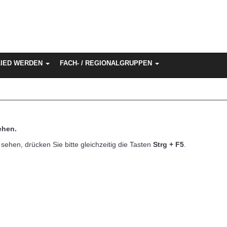
LIED WERDEN
FACH- / REGIONALGRUPPEN
ehen.
sehen, drücken Sie bitte gleichzeitig die Tasten
Strg + F5
.