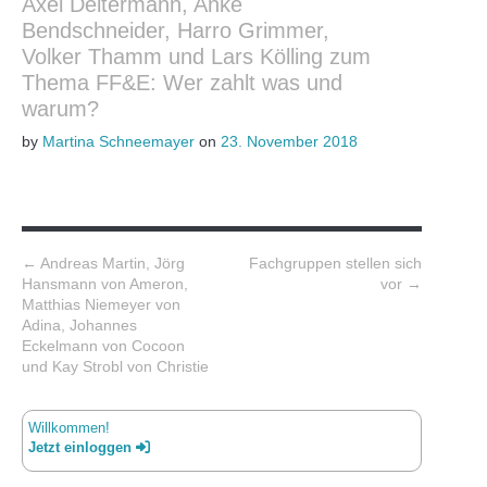
Axel Deitermann, Anke
Bendschneider, Harro Grimmer,
Volker Thamm und Lars Kölling zum
Thema FF&E: Wer zahlt was und
warum?
by
Martina Schneemayer
on
23. November 2018
Post navigation
←
Andreas Martin, Jörg
Fachgruppen stellen sich
Hansmann von Ameron,
vor
→
Matthias Niemeyer von
Adina, Johannes
Eckelmann von Cocoon
und Kay Strobl von Christie
Willkommen!
Jetzt einloggen