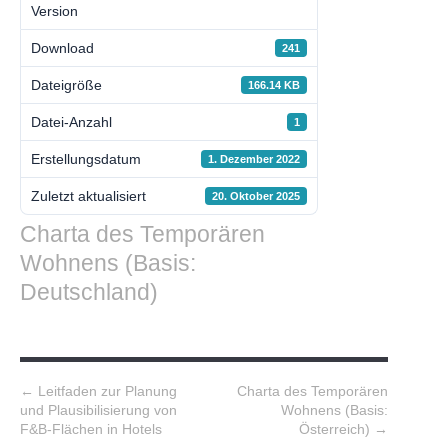
Version
Download
241
Dateigröße
166.14 KB
Datei-Anzahl
1
Erstellungsdatum
1. Dezember 2022
Zuletzt aktualisiert
20. Oktober 2025
Charta des Temporären
Wohnens (Basis:
Deutschland)
Post navigation
←
Leitfaden zur Planung
Charta des Temporären
und Plausibilisierung von
Wohnens (Basis:
F&B-Flächen in Hotels
Österreich)
→