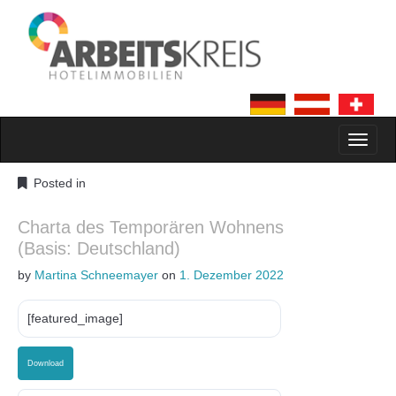
MAIN MENU
SKIP TO CONTENT
Posted in
Charta des Temporären Wohnens
(Basis: Deutschland)
by
Martina Schneemayer
on
1. Dezember 2022
[featured_image]
Download