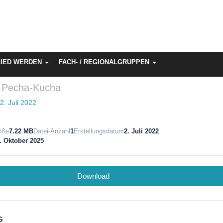
LIED WERDEN
FACH- / REGIONALGRUPPEN
 Pecha-Kucha
n
2. Juli 2022
öße
7.22 MB
Datei-Anzahl
1
Erstellungsdatum
2. Juli 2022
. Oktober 2025
Download
G