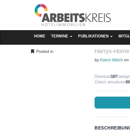
MAIN MENU
SKIP TO CONTENT
HOME
TERMINE
PUBLIKATIONEN
MITG
Harrys-Home
Posted in
by
Katrin Walch
o
Download
107
Dateigr
Zuletzt aktualisiert
20
BESCHREIBUN