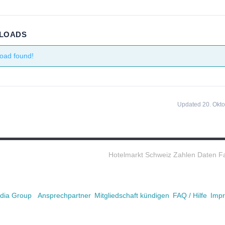
NLOADS
oad found!
Updated 20. Okt
Hotelmarkt Schweiz Zahlen Daten F
ia Group
Ansprechpartner
Mitgliedschaft kündigen
FAQ / Hilfe
Imp