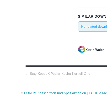
SIMILAR DOW
No related downl
Katrin Walch
Post navigation
←
Stay-KooooK Pecha-Kucha-Kornell-Otto
©
FORUM Zeitschriften und Spezialmedien
|
FORUM Med