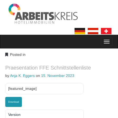
MAIN MENU
SKIP TO CONTENT
Posted in
Praesentation FFE Schnittstellenliste
by
Anja K. Eggers
on
15. November 2023
[featured_image]
Download
Version