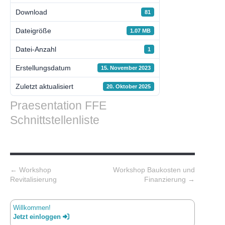
Download
81
Dateigröße
1.07 MB
Datei-Anzahl
1
Erstellungsdatum
15. November 2023
Zuletzt aktualisiert
20. Oktober 2025
Praesentation FFE
Schnittstellenliste
Post navigation
←
Workshop
Workshop Baukosten und
Revitalisierung
Finanzierung
→
Willkommen!
Jetzt einloggen