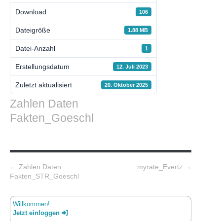
Download
106
Dateigröße
1.88 MB
Datei-Anzahl
1
Erstellungsdatum
12. Juli 2023
Zuletzt aktualisiert
20. Oktober 2025
Zahlen Daten
Fakten_Goeschl
Post navigation
←
Zahlen Daten
myrate_Evertz
→
Fakten_STR_Goeschl
Willkommen!
Jetzt einloggen