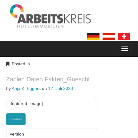
MAIN MENU
SKIP TO CONTENT
Posted in
Zahlen Daten Fakten_Goeschl
by
Anja K. Eggers
on
12. Juli 2023
[featured_image]
Download
Version