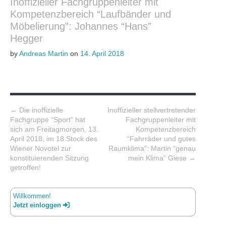
Inoffizieller Fachgruppenleiter mit
Kompetenzbereich “Laufbänder und
Möbelierung”: Johannes “Hans”
Hegger
by
Andreas Martin
on
14. April 2018
Post navigation
←
Die inoffizielle
Inoffizieller stellvertretender
Fachgruppe “Sport” hat
Fachgruppenleiter mit
sich am Freitagmorgen, 13.
Kompetenzbereich
April 2018, im 18.Stock des
“Fahrräder und gutes
Wiener Novotel zur
Raumklima”: Martin “genau
konstituierenden Sitzung
mein Klima” Giese
→
getroffen!
Willkommen!
Jetzt einloggen